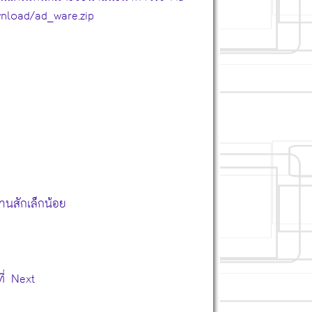
wnload/ad_ware.zip
นสักเล็กน้อย
ี่ Next