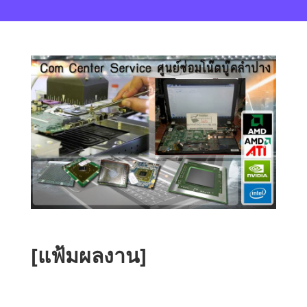
[แฟ้มผลงาน]