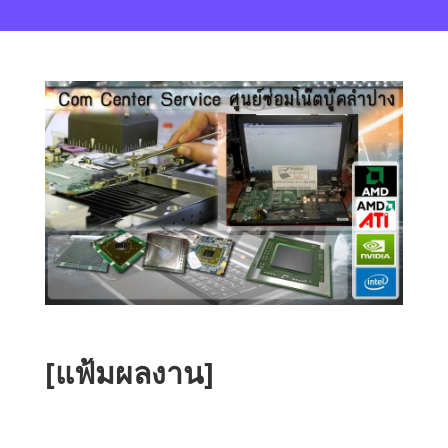
[แฟ้มผลงาน]