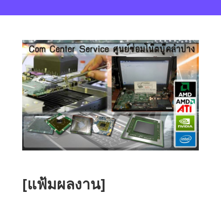
[แฟ้มผลงาน]