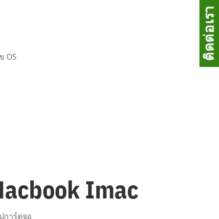
ไข OS
Macbook Imac
ิปการ์ดจอ