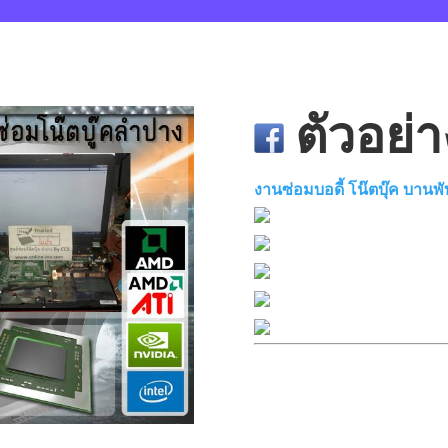
ตัวอย่า
งานซ่อมบอดี้ โน๊ตบุ๊ค บานพั