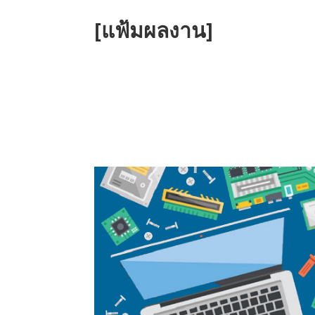
[แฟ้มผลงาน]