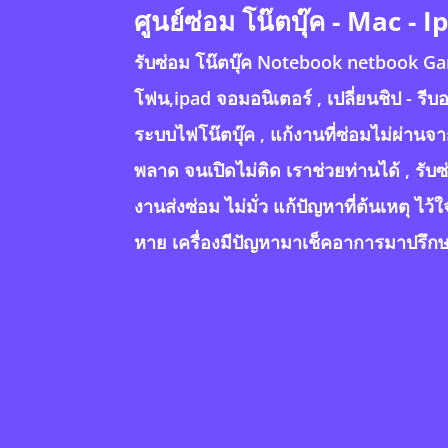
ศูนย์ซ่อม โน๊ตบุ๊ค - Mac - 
รับซ่อม โน๊ตบุ๊ค Notebook netbook G
โฟน,ipad จอมอนิเตอร์ , เปลี่ยนชิป - รีบอ
ระบบไฟโน๊ตบุ๊ค , แก้งานที่ซ่อมไม่ผ่านจาก
พลาด จนเปิดไม่ติด เราช่วยท่านได้ , รับซ
งานส่งซ่อม ไม่มั่ว แก้ปัญหาที่ต้นเหตุ ไว้
หาย เครื่องมีปัญหามาเช็คอาการมาปรึกษา